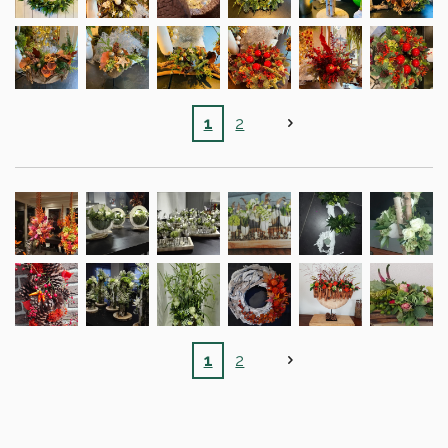
1
2
1
2