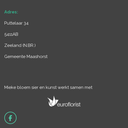
Adres:
Puttelaar 34
5411AB
Zeeland (
N.BR.
)
Gemeente Maashorst
Mieke bloem sier en kunst werkt samen met
F
a