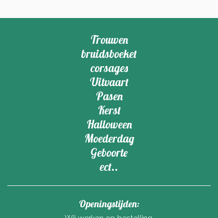
Trouwen
bruidsboeket
corsages
Uitvaart
Pasen
Kerst
Halloween
Moederdag
Geboorte
ect..
Openingstijden: