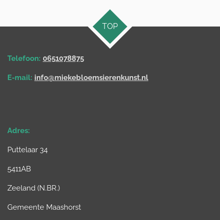
TOP
Telefoon:
0651078875
E-mail:
info@miekebloemsierenkunst.nl
Adres:
Puttelaar 34
5411AB
Zeeland (
N.BR.
)
Gemeente Maashorst